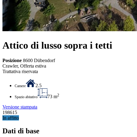
Attico di lusso sopra i tetti
Posizione
8600 Dübendorf
Crawler, Offerta estiva
Trattativa riservata
2.5
Camere
2
73 m
Spazio abitativo
Versione stampata
198615
In affitto
Dati di base