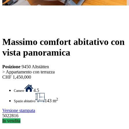
Massimo comfort abitativo con
vista panoramica
Posizione
9450 Altstätten
> Appartamento con terrazza
CHF
1,450,000
4.5
Camere
2
143 m
Spazio abitativo
Versione stampata
5022816
In vendita