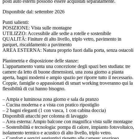
posti auto esterni possono essere acquistati separatamente.
Disponibile dal: settembre 2026
Punti salienti:
POSIZIONE: Vista sulle montagne
UTILIZZO: Accessibile alle sedie a rotelle e sostenibile
QUALITÀ: Finiture di alto livello, triplo vetro, pavimento in
parquet, riscaldamento a pavimento
AREA ESTERNA: Natura proprio fuori dalla porta, senza ostacoli
Planimetria e disposizione delle stanze:
L'appartamento vanta una concezione degli spazi ben studiata: tre
camere da letto di buone dimensioni, una zona giorno a pianta
aperta, bagni moderni e ampio spazio per riporre tutto il necessario.
Coppie, famiglie o appassionati di smart working troveranno qui la
flessibilità di cui hanno bisogno.
– Ampia e luminosa zona giorno e sala da pranzo
– Cucina moderna e a vista con pratico ripostiglio
– 2 bagni eleganti (1 con vasca, 1 con cabina doccia)
Disponibili attacchi per colonna di lavaggio
– Area esterna: Ampio balcone con magnifica vista sulle montagne
– Sostenibilità e tecnologia: pompa di calore, impianto fotovoltaico,
isolamento termico e acustico di alto livello, triplo vetro.
– Comfort e servizi aggiuntivi rispetto alle camere: spazioso