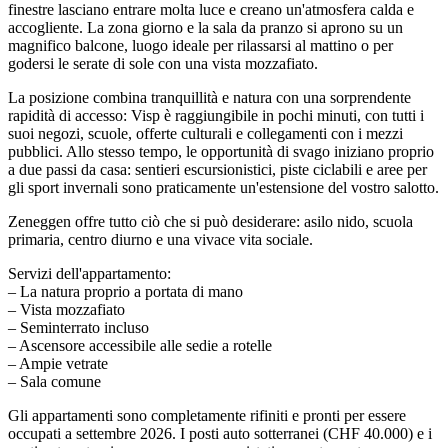
finestre lasciano entrare molta luce e creano un'atmosfera calda e
accogliente. La zona giorno e la sala da pranzo si aprono su un
magnifico balcone, luogo ideale per rilassarsi al mattino o per
godersi le serate di sole con una vista mozzafiato.
La posizione combina tranquillità e natura con una sorprendente
rapidità di accesso: Visp è raggiungibile in pochi minuti, con tutti i
suoi negozi, scuole, offerte culturali e collegamenti con i mezzi
pubblici. Allo stesso tempo, le opportunità di svago iniziano proprio
a due passi da casa: sentieri escursionistici, piste ciclabili e aree per
gli sport invernali sono praticamente un'estensione del vostro salotto.
Zeneggen offre tutto ciò che si può desiderare: asilo nido, scuola
primaria, centro diurno e una vivace vita sociale.
Servizi dell'appartamento:
– La natura proprio a portata di mano
– Vista mozzafiato
– Seminterrato incluso
– Ascensore accessibile alle sedie a rotelle
– Ampie vetrate
– Sala comune
Gli appartamenti sono completamente rifiniti e pronti per essere
occupati a settembre 2026. I posti auto sotterranei (CHF 40.000) e i