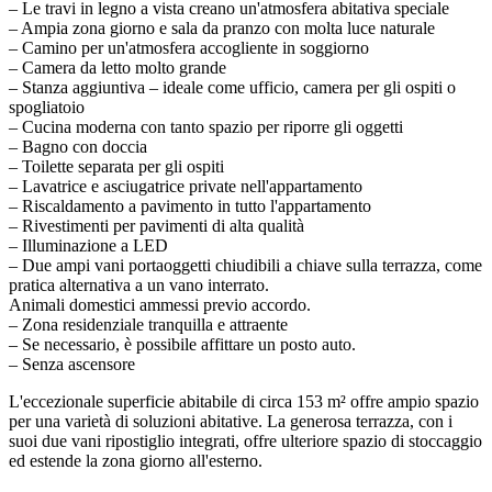
– Le travi in legno a vista creano un'atmosfera abitativa speciale
– Ampia zona giorno e sala da pranzo con molta luce naturale
– Camino per un'atmosfera accogliente in soggiorno
– Camera da letto molto grande
– Stanza aggiuntiva – ideale come ufficio, camera per gli ospiti o
spogliatoio
– Cucina moderna con tanto spazio per riporre gli oggetti
– Bagno con doccia
– Toilette separata per gli ospiti
– Lavatrice e asciugatrice private nell'appartamento
– Riscaldamento a pavimento in tutto l'appartamento
– Rivestimenti per pavimenti di alta qualità
– Illuminazione a LED
– Due ampi vani portaoggetti chiudibili a chiave sulla terrazza, come
pratica alternativa a un vano interrato.
Animali domestici ammessi previo accordo.
– Zona residenziale tranquilla e attraente
– Se necessario, è possibile affittare un posto auto.
– Senza ascensore
L'eccezionale superficie abitabile di circa 153 m² offre ampio spazio
per una varietà di soluzioni abitative. La generosa terrazza, con i
suoi due vani ripostiglio integrati, offre ulteriore spazio di stoccaggio
ed estende la zona giorno all'esterno.