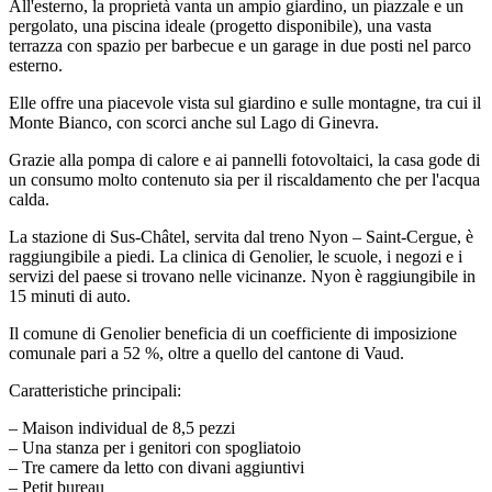
All'esterno, la proprietà vanta un ampio giardino, un piazzale e un
pergolato, una piscina ideale (progetto disponibile), una vasta
terrazza con spazio per barbecue e un garage in due posti nel parco
esterno.
Elle offre una piacevole vista sul giardino e sulle montagne, tra cui il
Monte Bianco, con scorci anche sul Lago di Ginevra.
Grazie alla pompa di calore e ai pannelli fotovoltaici, la casa gode di
un consumo molto contenuto sia per il riscaldamento che per l'acqua
calda.
La stazione di Sus-Châtel, servita dal treno Nyon – Saint-Cergue, è
raggiungibile a piedi. La clinica di Genolier, le scuole, i negozi e i
servizi del paese si trovano nelle vicinanze. Nyon è raggiungibile in
15 minuti di auto.
Il comune di Genolier beneficia di un coefficiente di imposizione
comunale pari a 52 %, oltre a quello del cantone di Vaud.
Caratteristiche principali:
– Maison individual de 8,5 pezzi
– Una stanza per i genitori con spogliatoio
– Tre camere da letto con divani aggiuntivi
– Petit bureau