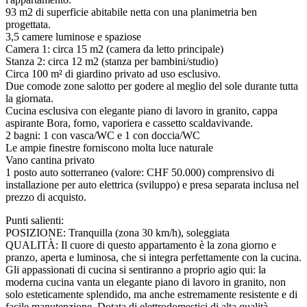
93 m2 di superficie abitabile netta con una planimetria ben
progettata.
3,5 camere luminose e spaziose
Camera 1: circa 15 m2 (camera da letto principale)
Stanza 2: circa 12 m2 (stanza per bambini/studio)
Circa 100 m² di giardino privato ad uso esclusivo.
Due comode zone salotto per godere al meglio del sole durante tutta
la giornata.
Cucina esclusiva con elegante piano di lavoro in granito, cappa
aspirante Bora, forno, vaporiera e cassetto scaldavivande.
2 bagni: 1 con vasca/WC e 1 con doccia/WC
Le ampie finestre forniscono molta luce naturale
Vano cantina privato
1 posto auto sotterraneo (valore: CHF 50.000) comprensivo di
installazione per auto elettrica (sviluppo) e presa separata inclusa nel
prezzo di acquisto.
Punti salienti:
POSIZIONE: Tranquilla (zona 30 km/h), soleggiata
QUALITÀ: Il cuore di questo appartamento è la zona giorno e
pranzo, aperta e luminosa, che si integra perfettamente con la cucina.
Gli appassionati di cucina si sentiranno a proprio agio qui: la
moderna cucina vanta un elegante piano di lavoro in granito, non
solo esteticamente splendido, ma anche estremamente resistente e di
facile manutenzione. Dotata di elettrodomestici di alta qualità,