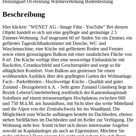
Heizungsart
Öl-Heizung
Wärmeverteilung
Bodenheizung
Beschreibung
Hier klicken: "WENET AG - Image Film - YouTube" Bei diesem
Objekt handelt es sich um eine gepflegte und geräumige 2.5
Zimmer-Wohnung. Auf insgesamt 60 m² finden Sie ein Zimmer, ein
gefliestes Tageslichtbadezimmer mit Dusche, WC und
Waschmaschine, eine Küche mit gefliestem Boden und Fenster
sowie einen grosszügigen Balkon mit einer zusätzlichen Fläche von
8 m². Die Küche verfügt über eine neuwertige Einbauküche mit
Backofen, Cerankochfeld und Geschirrspüler und sorgt so für
alltäglichen Komfort. Vom Balkon aus geniessen Sie einen
wohltuenden Ausblick über den gepflegten Garten der Wohnanlage.
Facts - Parkettböden - Hochwertige Küche - Qualität und guter
Zustand - Bezugsbereit n.A. - Sehr guter Zustand Günsberg liegt im
Bezirk Lebern/Unterleberberg nordöstlich der Kantonshauptstadt
Solothurn auf einem terrassenartigen Hochplateau zwischen 600
und 750 M.ü.M. am Jurasüdfuss, mit Sicht über das weite Mittelland
und die Alpen von der Zentralschweiz bis ins Waadtland. Die
Möglichkeit zum Wäsche aufhängen besteht im Dachboden, ebenso
stehen Stellflächen im Dachboden und im Keller zur Verfügung. Die
Wohnung steht leer. Somit richtet sich dieses interessante Angebot
sowohl an Kapitalanleger als auch an Eigennutzer. Möchten Sie