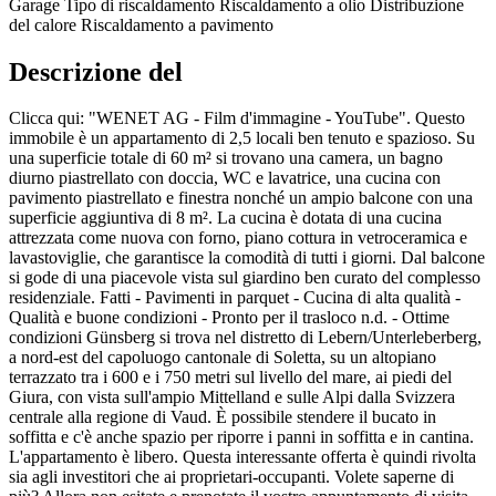
Garage
Tipo di riscaldamento
Riscaldamento a olio
Distribuzione
del calore
Riscaldamento a pavimento
Descrizione del
Clicca qui: "WENET AG - Film d'immagine - YouTube". Questo
immobile è un appartamento di 2,5 locali ben tenuto e spazioso. Su
una superficie totale di 60 m² si trovano una camera, un bagno
diurno piastrellato con doccia, WC e lavatrice, una cucina con
pavimento piastrellato e finestra nonché un ampio balcone con una
superficie aggiuntiva di 8 m². La cucina è dotata di una cucina
attrezzata come nuova con forno, piano cottura in vetroceramica e
lavastoviglie, che garantisce la comodità di tutti i giorni. Dal balcone
si gode di una piacevole vista sul giardino ben curato del complesso
residenziale. Fatti - Pavimenti in parquet - Cucina di alta qualità -
Qualità e buone condizioni - Pronto per il trasloco n.d. - Ottime
condizioni Günsberg si trova nel distretto di Lebern/Unterleberberg,
a nord-est del capoluogo cantonale di Soletta, su un altopiano
terrazzato tra i 600 e i 750 metri sul livello del mare, ai piedi del
Giura, con vista sull'ampio Mittelland e sulle Alpi dalla Svizzera
centrale alla regione di Vaud. È possibile stendere il bucato in
soffitta e c'è anche spazio per riporre i panni in soffitta e in cantina.
L'appartamento è libero. Questa interessante offerta è quindi rivolta
sia agli investitori che ai proprietari-occupanti. Volete saperne di