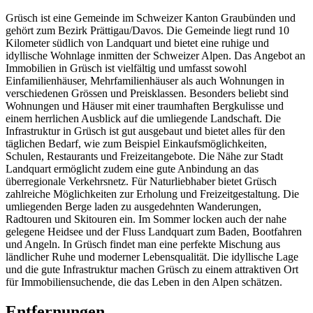
Grüsch ist eine Gemeinde im Schweizer Kanton Graubünden und
gehört zum Bezirk Prättigau/Davos. Die Gemeinde liegt rund 10
Kilometer südlich von Landquart und bietet eine ruhige und
idyllische Wohnlage inmitten der Schweizer Alpen. Das Angebot an
Immobilien in Grüsch ist vielfältig und umfasst sowohl
Einfamilienhäuser, Mehrfamilienhäuser als auch Wohnungen in
verschiedenen Grössen und Preisklassen. Besonders beliebt sind
Wohnungen und Häuser mit einer traumhaften Bergkulisse und
einem herrlichen Ausblick auf die umliegende Landschaft. Die
Infrastruktur in Grüsch ist gut ausgebaut und bietet alles für den
täglichen Bedarf, wie zum Beispiel Einkaufsmöglichkeiten,
Schulen, Restaurants und Freizeitangebote. Die Nähe zur Stadt
Landquart ermöglicht zudem eine gute Anbindung an das
überregionale Verkehrsnetz. Für Naturliebhaber bietet Grüsch
zahlreiche Möglichkeiten zur Erholung und Freizeitgestaltung. Die
umliegenden Berge laden zu ausgedehnten Wanderungen,
Radtouren und Skitouren ein. Im Sommer locken auch der nahe
gelegene Heidsee und der Fluss Landquart zum Baden, Bootfahren
und Angeln. In Grüsch findet man eine perfekte Mischung aus
ländlicher Ruhe und moderner Lebensqualität. Die idyllische Lage
und die gute Infrastruktur machen Grüsch zu einem attraktiven Ort
für Immobiliensuchende, die das Leben in den Alpen schätzen.
Entfernungen