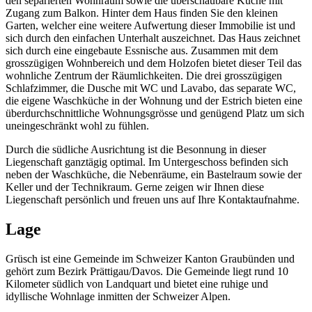
den separierten Wohnraum sowie die überschaubare Küche mit
Zugang zum Balkon. Hinter dem Haus finden Sie den kleinen
Garten, welcher eine weitere Aufwertung dieser Immobilie ist und
sich durch den einfachen Unterhalt auszeichnet. Das Haus zeichnet
sich durch eine eingebaute Essnische aus. Zusammen mit dem
grosszügigen Wohnbereich und dem Holzofen bietet dieser Teil das
wohnliche Zentrum der Räumlichkeiten. Die drei grosszügigen
Schlafzimmer, die Dusche mit WC und Lavabo, das separate WC,
die eigene Waschküche in der Wohnung und der Estrich bieten eine
überdurchschnittliche Wohnungsgrösse und genügend Platz um sich
uneingeschränkt wohl zu fühlen.
Durch die südliche Ausrichtung ist die Besonnung in dieser
Liegenschaft ganztägig optimal. Im Untergeschoss befinden sich
neben der Waschküche, die Nebenräume, ein Bastelraum sowie der
Keller und der Technikraum. Gerne zeigen wir Ihnen diese
Liegenschaft persönlich und freuen uns auf Ihre Kontaktaufnahme.
Lage
Grüsch ist eine Gemeinde im Schweizer Kanton Graubünden und
gehört zum Bezirk Prättigau/Davos. Die Gemeinde liegt rund 10
Kilometer südlich von Landquart und bietet eine ruhige und
idyllische Wohnlage inmitten der Schweizer Alpen.