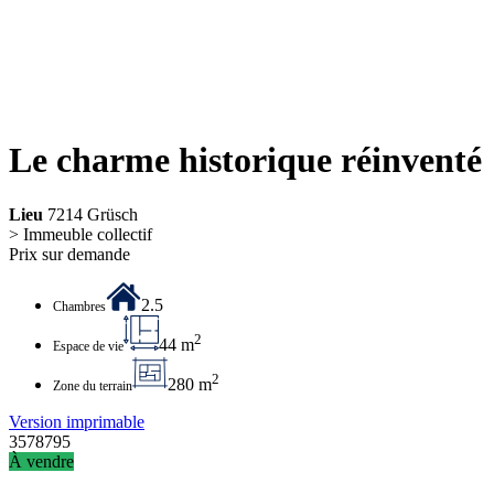
Le charme historique réinventé
Lieu
7214 Grüsch
> Immeuble collectif
Prix sur demande
2.5
Chambres
2
44 m
Espace de vie
2
280 m
Zone du terrain
Version imprimable
3578795
À vendre