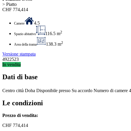
> Piatto
CHF
774,414
4.5
Camere
2
116.5 m
Spazio abitativo
2
138.3 m
Area della trama
Versione stampata
4922523
In vendita
Dati di base
Centro città
Doha
Disponibile presso
Su accordo
Numero di camere
4
Le condizioni
Prezzo di vendita:
CHF
774,414