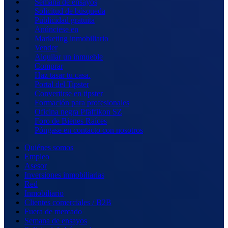
Semana de ensayos
Solicitud de búsqueda
Publicidad gratuita
Anúnciese en
Marketing inmobiliario
Vender
Alquilar un inmueble
Comprar
Haz tasar tu casa.
Portal del Tipster
Convertirse en tipster
Formación para profesionales
Oficina negra Pfäffikon SZ
Foro de Bienes Raíces
Póngase en contacto con nosotros
Quiénes somos
Empleo
Asesor
Inversiones inmobiliarias
Red
Inmobiliario
Clientes comerciales / B2B
Fuera de mercado
Semana de ensayos