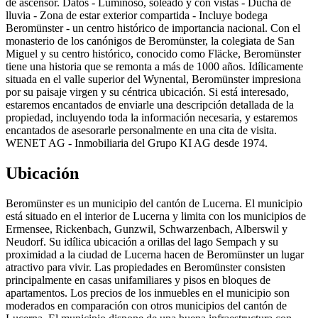
de ascensor. Datos - Luminoso, soleado y con vistas - Ducha de
lluvia - Zona de estar exterior compartida - Incluye bodega
Beromünster - un centro histórico de importancia nacional. Con el
monasterio de los canónigos de Beromünster, la colegiata de San
Miguel y su centro histórico, conocido como Fläcke, Beromünster
tiene una historia que se remonta a más de 1000 años. Idílicamente
situada en el valle superior del Wynental, Beromünster impresiona
por su paisaje virgen y su céntrica ubicación. Si está interesado,
estaremos encantados de enviarle una descripción detallada de la
propiedad, incluyendo toda la información necesaria, y estaremos
encantados de asesorarle personalmente en una cita de visita.
WENET AG - Inmobiliaria del Grupo KI AG desde 1974.
Ubicación
Beromünster es un municipio del cantón de Lucerna. El municipio
está situado en el interior de Lucerna y limita con los municipios de
Ermensee, Rickenbach, Gunzwil, Schwarzenbach, Alberswil y
Neudorf. Su idílica ubicación a orillas del lago Sempach y su
proximidad a la ciudad de Lucerna hacen de Beromünster un lugar
atractivo para vivir. Las propiedades en Beromünster consisten
principalmente en casas unifamiliares y pisos en bloques de
apartamentos. Los precios de los inmuebles en el municipio son
moderados en comparación con otros municipios del cantón de