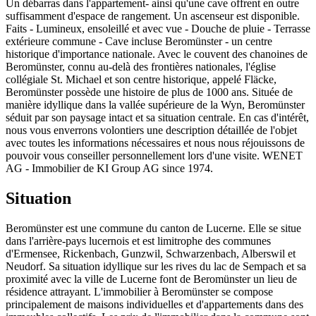
Un débarras dans l'appartement- ainsi qu'une cave offrent en outre
suffisamment d'espace de rangement. Un ascenseur est disponible.
Faits - Lumineux, ensoleillé et avec vue - Douche de pluie - Terrasse
extérieure commune - Cave incluse Beromünster - un centre
historique d'importance nationale. Avec le couvent des chanoines de
Beromünster, connu au-delà des frontières nationales, l'église
collégiale St. Michael et son centre historique, appelé Fläcke,
Beromünster possède une histoire de plus de 1000 ans. Située de
manière idyllique dans la vallée supérieure de la Wyn, Beromünster
séduit par son paysage intact et sa situation centrale. En cas d'intérêt,
nous vous enverrons volontiers une description détaillée de l'objet
avec toutes les informations nécessaires et nous nous réjouissons de
pouvoir vous conseiller personnellement lors d'une visite. WENET
AG - Immobilier de KI Group AG since 1974.
Situation
Beromünster est une commune du canton de Lucerne. Elle se situe
dans l'arrière-pays lucernois et est limitrophe des communes
d'Ermensee, Rickenbach, Gunzwil, Schwarzenbach, Alberswil et
Neudorf. Sa situation idyllique sur les rives du lac de Sempach et sa
proximité avec la ville de Lucerne font de Beromünster un lieu de
résidence attrayant. L'immobilier à Beromünster se compose
principalement de maisons individuelles et d'appartements dans des