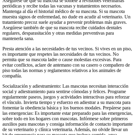
Asegúrese de que su mascota se somete a revisiones veterinarias
periódicas y recibe todas las vacunas y tratamientos necesarios.
Mantenga al día el historial médico de su mascota. Si su mascota
muestra signos de enfermedad, no dude en acudir al veterinario. Un
tratamiento precoz suele ayudar a prevenir problemas más graves.
Asegúrese también de que su mascota recibe cuidados dentales
regulares, desparasitación y otras medidas preventivas para
mantenerla sana.
Presta atención a las necesidades de tus vecinos. Si vives en un piso,
es importante que respetes las necesidades de tus vecinos. No
permita que su mascota ladre o cause molestias excesivas. Para
evitar conflictos, aclare de antemano con su casero o compañero de
piso todas las normas y reglamentos relativos a los animales de
compañía.
Socialización y adiestramiento: Las mascotas necesitan interacción
social y adiestramiento para sentirse cómodas y felices. Programe
regularmente paseos, juegos y actividades interactivas para reforzar
el vínculo. Invierta tiempo y esfuerzo en adiestrar a su mascota para
fomentar la obediencia básica y los buenos modales. Prepárese para
las emergencias: Es importante estar preparado para las emergencias,
sobre todo en los hogares con mascotas. Infórmese sobre primeros
auxilios para mascotas y consiga información de contacto importante
de su veterinario y clínica veterinaria. Además, no olvide llevar un
kit de emergencia para su mascota que incluya comida, agua,