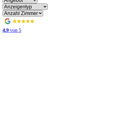
4.9
von 5