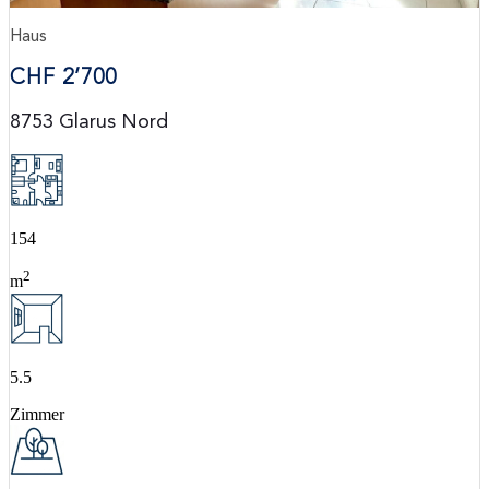
Haus
CHF 2’700
8753 Glarus Nord
154
2
m
5.5
3
Zimmer