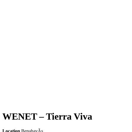
WENET – Tierra Viva
Location
BenahavÃ­s