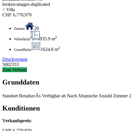
broken-images-duplicated
> Villa
CHF
6,770,970
20
Zimmer
2
935.9 m
Wohnfläche
2
1624.8 m
Grundfläche
Druckversion
5002353
Zum Verkauf
Grunddaten
Standort
BenahavÃ­s
Verfügbar ab
Nach Absprache
Anzahl Zimmer
Konditionen
Verkaufspreis:
CHF
6,770,970