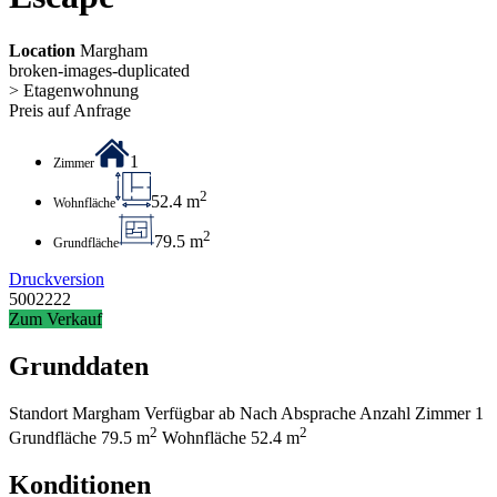
Location
Margham
broken-images-duplicated
> Etagenwohnung
Preis auf Anfrage
1
Zimmer
2
52.4 m
Wohnfläche
2
79.5 m
Grundfläche
Druckversion
5002222
Zum Verkauf
Grunddaten
Standort
Margham
Verfügbar ab
Nach Absprache
Anzahl Zimmer
1
2
2
Grundfläche
79.5 m
Wohnfläche
52.4 m
Konditionen