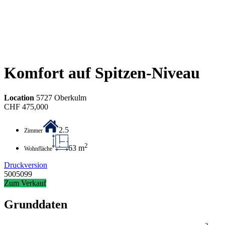
Komfort auf Spitzen-Niveau
Location
5727 Oberkulm
CHF
475,000
2.5
Zimmer
2
63 m
Wohnfläche
Druckversion
5005099
Zum Verkauf
Grunddaten