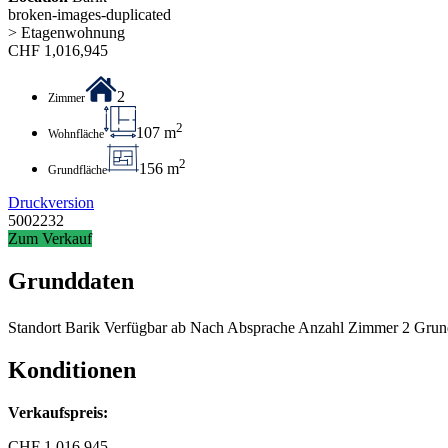
broken-images-duplicated
> Etagenwohnung
CHF
1,016,945
2
Zimmer
2
107 m
Wohnfläche
2
156 m
Grundfläche
Druckversion
5002232
Zum Verkauf
Grunddaten
Standort
Barik
Verfügbar ab
Nach Absprache
Anzahl Zimmer
2
Grun
Konditionen
Verkaufspreis:
CHF
1,016,945