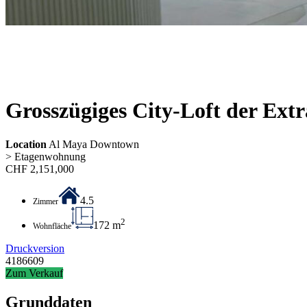
Grosszügiges City-Loft der Extr
Location
Al Maya Downtown
> Etagenwohnung
CHF
2,151,000
4.5
Zimmer
2
172 m
Wohnfläche
Druckversion
4186609
Zum Verkauf
Grunddaten