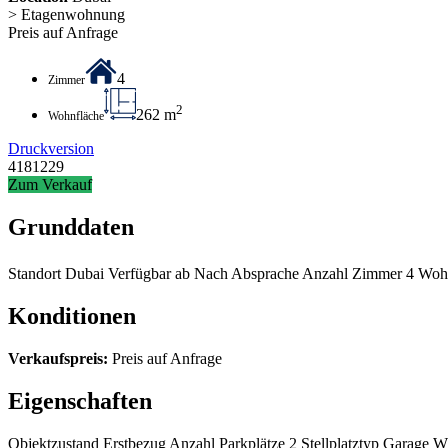
> Etagenwohnung
Preis auf Anfrage
4
Zimmer
2
262 m
Wohnfläche
Druckversion
4181229
Zum Verkauf
Grunddaten
Standort
Dubai
Verfügbar ab
Nach Absprache
Anzahl Zimmer
4
Woh
Konditionen
Verkaufspreis:
Preis auf Anfrage
Eigenschaften
Objektzustand
Erstbezug
Anzahl Parkplätze
2
Stellplatztyp
Garage
Wä