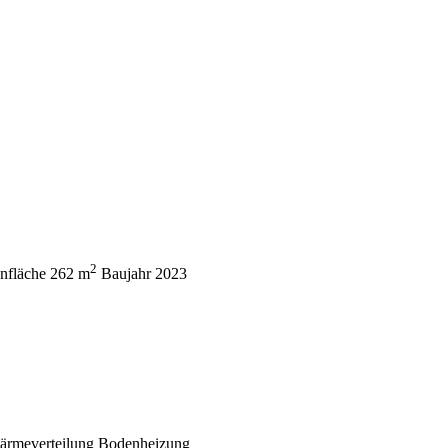
2
nfläche
262 m
Baujahr
2023
rmeverteilung
Bodenheizung