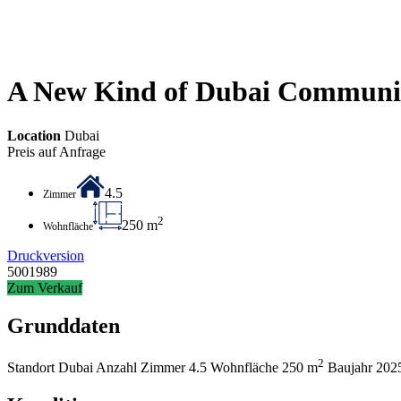
A New Kind of Dubai Communi
Location
Dubai
Preis auf Anfrage
4.5
Zimmer
2
250 m
Wohnfläche
Druckversion
5001989
Zum Verkauf
Grunddaten
2
Standort
Dubai
Anzahl Zimmer
4.5
Wohnfläche
250 m
Baujahr
202