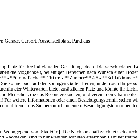
yp
Garage, Carport, Aussenstellplatz, Parkhaus
ug Platz für Ihre individuellen Gestaltungsideen. Die verschiedenen 
aben die Möglichkeit, bei einigen Bereichen nach Wunsch einen Boden
:** - **Grundfläche:** 110 m² - **Zimmer:** 4.5 - **Schlafzimmer:**
t. Sie können sich auf den sonnigen Garten freuen, in dem sich Ihr per
rchfluteter Wintergarten bietet zusätzlichen Platz und könnte Ihr Lie
ien und Menschen, die das Besondere suchen, und vereint den Charme d
rn! Für weitere Informationen oder einen Besichtigungstermin stehen wi
ionen und freuen uns Sie persönlich an einem Besichtigungstermin be
en Wohngegend von [Stadt/Ort]. Die Nachbarschaft zeichnet sich durch 
und Apotheken, sind in nur wenigen Minuten erreichbar. Familienfreund