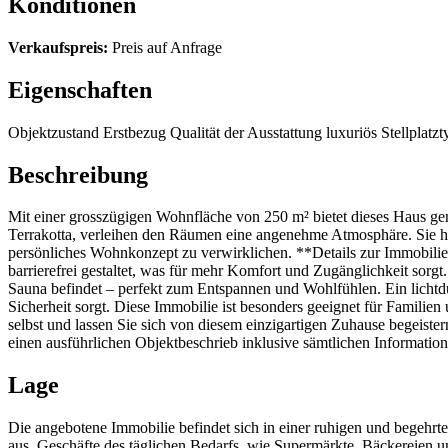
Konditionen
Verkaufspreis:
Preis auf Anfrage
Eigenschaften
Objektzustand
Erstbezug
Qualität der Ausstattung
luxuriös
Stellplatzt
Beschreibung
Mit einer grosszügigen Wohnfläche von 250 m² bietet dieses Haus gen
Terrakotta, verleihen den Räumen eine angenehme Atmosphäre. Sie h
persönliches Wohnkonzept zu verwirklichen. **Details zur Immobilie
barrierefrei gestaltet, was für mehr Komfort und Zugänglichkeit sorg
Sauna befindet – perfekt zum Entspannen und Wohlfühlen. Ein lichtdu
Sicherheit sorgt. Diese Immobilie ist besonders geeignet für Famil
selbst und lassen Sie sich von diesem einzigartigen Zuhause begeiste
einen ausführlichen Objektbeschrieb inklusive sämtlichen Informat
Lage
Die angebotene Immobilie befindet sich in einer ruhigen und begehrt
aus. Geschäfte des täglichen Bedarfs, wie Supermärkte, Bäckereien 