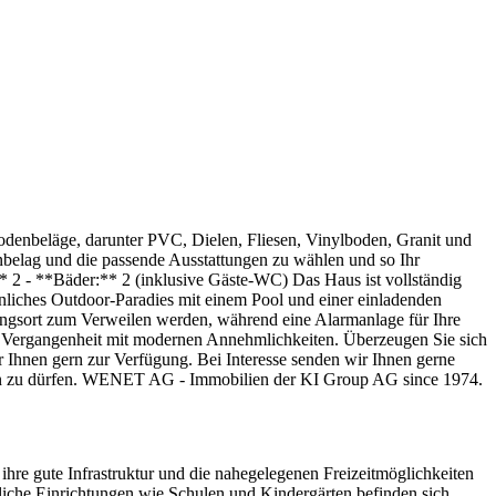
Bodenbeläge, darunter PVC, Dielen, Fliesen, Vinylboden, Granit und
belag und die passende Ausstattungen zu wählen und so Ihr
 2 - **Bäder:** 2 (inklusive Gäste-WC) Das Haus ist vollständig
sönliches Outdoor-Paradies mit einem Pool und einer einladenden
blingsort zum Verweilen werden, während eine Alarmanlage für Ihre
er Vergangenheit mit modernen Annehmlichkeiten. Überzeugen Sie sich
r Ihnen gern zur Verfügung. Bei Interesse senden wir Ihnen gerne
raten zu dürfen. WENET AG - Immobilien der KI Group AG since 1974.
ihre gute Infrastruktur und die nahegelegenen Freizeitmöglichkeiten
liche Einrichtungen wie Schulen und Kindergärten befinden sich