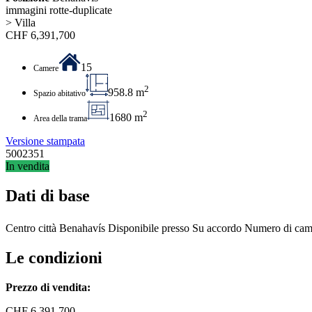
immagini rotte-duplicate
> Villa
CHF
6,391,700
15
Camere
2
958.8 m
Spazio abitativo
2
1680 m
Area della trama
Versione stampata
5002351
In vendita
Dati di base
Centro città
Benahavís
Disponibile presso
Su accordo
Numero di cam
Le condizioni
Prezzo di vendita:
CHF
6,391,700