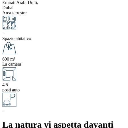
Emirati Arabi Uniti,
Dubai
Area terrestre
-
Spazio abitativo
600 m²
La camera
4.5
posti auto
-
La natura vi aspetta davanti