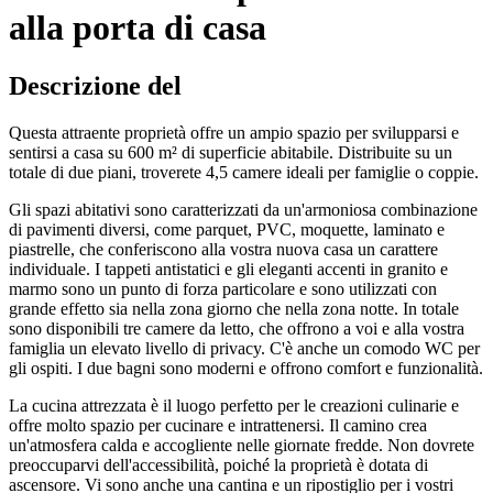
alla porta di casa
Descrizione del
Questa attraente proprietà offre un ampio spazio per svilupparsi e
sentirsi a casa su 600 m² di superficie abitabile. Distribuite su un
totale di due piani, troverete 4,5 camere ideali per famiglie o coppie.
Gli spazi abitativi sono caratterizzati da un'armoniosa combinazione
di pavimenti diversi, come parquet, PVC, moquette, laminato e
piastrelle, che conferiscono alla vostra nuova casa un carattere
individuale. I tappeti antistatici e gli eleganti accenti in granito e
marmo sono un punto di forza particolare e sono utilizzati con
grande effetto sia nella zona giorno che nella zona notte. In totale
sono disponibili tre camere da letto, che offrono a voi e alla vostra
famiglia un elevato livello di privacy. C'è anche un comodo WC per
gli ospiti. I due bagni sono moderni e offrono comfort e funzionalità.
La cucina attrezzata è il luogo perfetto per le creazioni culinarie e
offre molto spazio per cucinare e intrattenersi. Il camino crea
un'atmosfera calda e accogliente nelle giornate fredde. Non dovrete
preoccuparvi dell'accessibilità, poiché la proprietà è dotata di
ascensore. Vi sono anche una cantina e un ripostiglio per i vostri