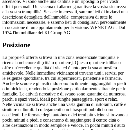
ascensore. Vi sono anche una cantina e un ripostiglio per i vostri
effetti personali. Un sistema di allarme garantisce la vostra sicurezza
e la vostra tranquillità. Se siete interessati, saremo lieti di inviarvi una
descrizione dettagliata dell'immobile, comprensiva di tutte le
informazioni necessarie, e saremo lieti di consigliarvi personalmente
in occasione di un appuntamento per la visione. WENET AG - Dal
1974 l'immobiliare del KI Group AG.
Posizione
La proprietà offerta si trova in una zona residenziale tranquilla e
ricercata nel cuore di [città o quartiere]. Questo quartiere idilliaco
offre un'eccellente qualità di vita ed è noto per la sua atmosfera
amichevole. Nelle immediate vicinanze si trovano tutti i servizi per
le esigenze quotidiane, tra cui supermercati, panetterie e farmacie.
Anche le scuole e gli asili nido sono facilmente raggiungibili a piedi
o in bicicletta, rendendo la posizione particolarmente attraente per le
famiglie. Le attività ricreative e di svago sono garantite da numerosi
parchi e spazi verdi, ideali per lunghe passeggiate, sport e relax.
Nelle vicinanze si trova anche una vasta gamma di ristoranti, caffè e
strutture culturali. I collegamenti con i trasporti pubblici sono
eccellenti. Le fermate degli autobus e dei treni più vicine si trovano a
pochi minuti a piedi e consentono di raggiungere il centro città o
altre destinazioni in modo semplice e veloce. In pochi minuti d'auto