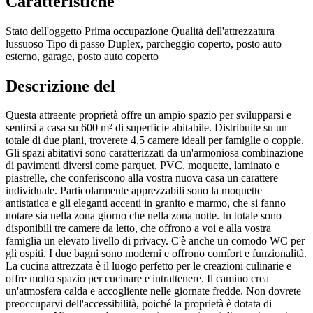
Caratteristiche
Stato dell'oggetto
Prima occupazione
Qualità dell'attrezzatura
lussuoso
Tipo di passo
Duplex, parcheggio coperto, posto auto
esterno, garage, posto auto coperto
Descrizione del
Questa attraente proprietà offre un ampio spazio per svilupparsi e
sentirsi a casa su 600 m² di superficie abitabile. Distribuite su un
totale di due piani, troverete 4,5 camere ideali per famiglie o coppie.
Gli spazi abitativi sono caratterizzati da un'armoniosa combinazione
di pavimenti diversi come parquet, PVC, moquette, laminato e
piastrelle, che conferiscono alla vostra nuova casa un carattere
individuale. Particolarmente apprezzabili sono la moquette
antistatica e gli eleganti accenti in granito e marmo, che si fanno
notare sia nella zona giorno che nella zona notte. In totale sono
disponibili tre camere da letto, che offrono a voi e alla vostra
famiglia un elevato livello di privacy. C'è anche un comodo WC per
gli ospiti. I due bagni sono moderni e offrono comfort e funzionalità.
La cucina attrezzata è il luogo perfetto per le creazioni culinarie e
offre molto spazio per cucinare e intrattenere. Il camino crea
un'atmosfera calda e accogliente nelle giornate fredde. Non dovrete
preoccuparvi dell'accessibilità, poiché la proprietà è dotata di