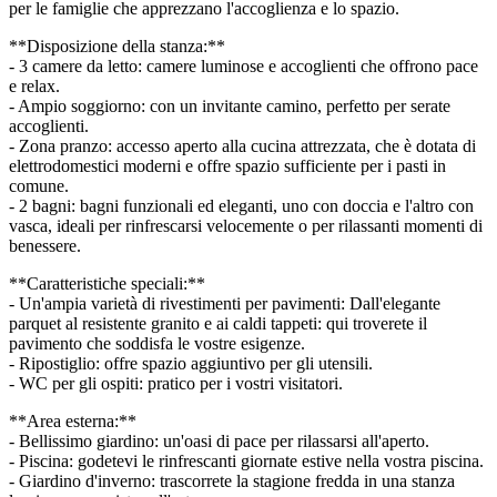
per le famiglie che apprezzano l'accoglienza e lo spazio.
**Disposizione della stanza:**
- 3 camere da letto: camere luminose e accoglienti che offrono pace
e relax.
- Ampio soggiorno: con un invitante camino, perfetto per serate
accoglienti.
- Zona pranzo: accesso aperto alla cucina attrezzata, che è dotata di
elettrodomestici moderni e offre spazio sufficiente per i pasti in
comune.
- 2 bagni: bagni funzionali ed eleganti, uno con doccia e l'altro con
vasca, ideali per rinfrescarsi velocemente o per rilassanti momenti di
benessere.
**Caratteristiche speciali:**
- Un'ampia varietà di rivestimenti per pavimenti: Dall'elegante
parquet al resistente granito e ai caldi tappeti: qui troverete il
pavimento che soddisfa le vostre esigenze.
- Ripostiglio: offre spazio aggiuntivo per gli utensili.
- WC per gli ospiti: pratico per i vostri visitatori.
**Area esterna:**
- Bellissimo giardino: un'oasi di pace per rilassarsi all'aperto.
- Piscina: godetevi le rinfrescanti giornate estive nella vostra piscina.
- Giardino d'inverno: trascorrete la stagione fredda in una stanza