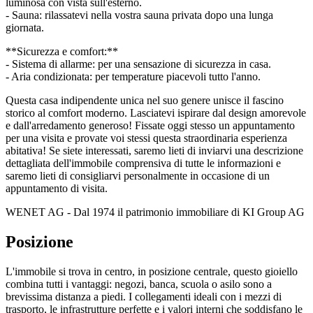
luminosa con vista sull'esterno.
- Sauna: rilassatevi nella vostra sauna privata dopo una lunga
giornata.
**Sicurezza e comfort:**
- Sistema di allarme: per una sensazione di sicurezza in casa.
- Aria condizionata: per temperature piacevoli tutto l'anno.
Questa casa indipendente unica nel suo genere unisce il fascino
storico al comfort moderno. Lasciatevi ispirare dal design amorevole
e dall'arredamento generoso! Fissate oggi stesso un appuntamento
per una visita e provate voi stessi questa straordinaria esperienza
abitativa! Se siete interessati, saremo lieti di inviarvi una descrizione
dettagliata dell'immobile comprensiva di tutte le informazioni e
saremo lieti di consigliarvi personalmente in occasione di un
appuntamento di visita.
WENET AG - Dal 1974 il patrimonio immobiliare di KI Group AG
Posizione
L'immobile si trova in centro, in posizione centrale, questo gioiello
combina tutti i vantaggi: negozi, banca, scuola o asilo sono a
brevissima distanza a piedi. I collegamenti ideali con i mezzi di
trasporto, le infrastrutture perfette e i valori interni che soddisfano le