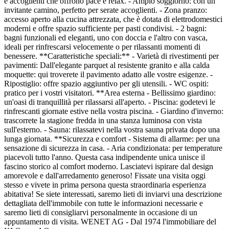
e accoglienti che offrono pace e relax. - Ampio soggiorno: con un
invitante camino, perfetto per serate accoglienti. - Zona pranzo:
accesso aperto alla cucina attrezzata, che è dotata di elettrodomestici
moderni e offre spazio sufficiente per pasti condivisi. - 2 bagni:
bagni funzionali ed eleganti, uno con doccia e l'altro con vasca,
ideali per rinfrescarsi velocemente o per rilassanti momenti di
benessere. **Caratteristiche speciali:** - Varietà di rivestimenti per
pavimenti: Dall'elegante parquet al resistente granito e alla calda
moquette: qui troverete il pavimento adatto alle vostre esigenze. -
Ripostiglio: offre spazio aggiuntivo per gli utensili. - WC ospiti:
pratico per i vostri visitatori. **Area esterna - Bellissimo giardino:
un'oasi di tranquillità per rilassarsi all'aperto. - Piscina: godetevi le
rinfrescanti giornate estive nella vostra piscina. - Giardino d'inverno:
trascorrete la stagione fredda in una stanza luminosa con vista
sull'esterno. - Sauna: rilassatevi nella vostra sauna privata dopo una
lunga giornata. **Sicurezza e comfort - Sistema di allarme: per una
sensazione di sicurezza in casa. - Aria condizionata: per temperature
piacevoli tutto l'anno. Questa casa indipendente unica unisce il
fascino storico al comfort moderno. Lasciatevi ispirare dal design
amorevole e dall'arredamento generoso! Fissate una visita oggi
stesso e vivete in prima persona questa straordinaria esperienza
abitativa! Se siete interessati, saremo lieti di inviarvi una descrizione
dettagliata dell'immobile con tutte le informazioni necessarie e
saremo lieti di consigliarvi personalmente in occasione di un
appuntamento di visita. WENET AG - Dal 1974 l'immobiliare del