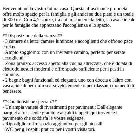
Benvenuti nella vostra futura casa! Questa affascinante proprietà
offre molto spazio per la famiglia e gli amici su due piani e un totale
di 300 m². Con 4,5 stanze, tra cui tre camere da letto, la casa è ideale
per le famiglie che apprezzano l'accoglienza e lo spazio.
**Disposizione della stanza:**
- 3 camere da letto: camere luminose e accoglienti che offrono pace
e relax.
- Ampio soggiorno: con un invitante camino, perfetto per serate
accoglienti.
- Zona pranzo: accesso aperto alla cucina attrezzata, che è dotata di
elettrodomestici moderni e offre spazio sufficiente per i pasti in
comune.
- 2 bagni: bagni funzionali ed eleganti, uno con doccia e l'altro con
vasca, ideali per rinfrescarsi velocemente o per rilassanti momenti di
benessere.
**Caratteristiche speciali:**
- Un'ampia varietà di rivestimenti per pavimenti: Dall'elegante
parquet al resistente granito e ai caldi tappeti: qui troverete il
pavimento che soddisfa le vostre esigenze.
- Ripostiglio: offre spazio aggiuntivo per gli utensili.
- WC per gli ospiti: pratico per i vostri visitatori.