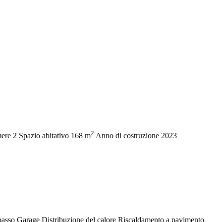
2
mere
2
Spazio abitativo
168 m
Anno di costruzione
2023
passo
Garage
Distribuzione del calore
Riscaldamento a pavimento