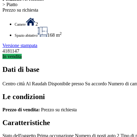
> Piatto
Prezzo su richiesta
2
Camere
2
168 m
Spazio abitativo
Versione stampata
4181147
In vendita
Dati di base
Centro città
Al Raudah
Disponibile presso
Su accordo
Numero di ca
Le condizioni
Prezzo di vendita:
Prezzo su richiesta
Caratteristiche
Stato dell'oggetto
Prima occupazione
Numero di posti auto
2
Tipo di 