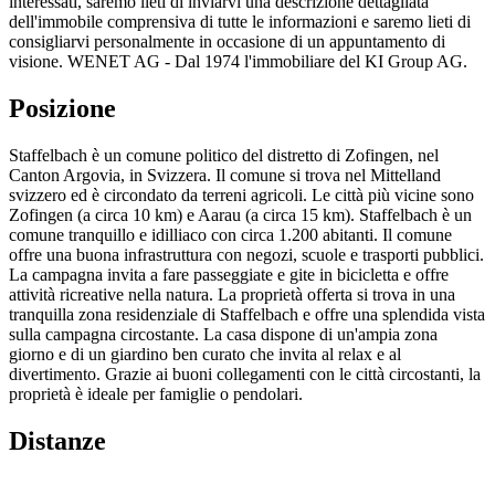
interessati, saremo lieti di inviarvi una descrizione dettagliata
dell'immobile comprensiva di tutte le informazioni e saremo lieti di
consigliarvi personalmente in occasione di un appuntamento di
visione. WENET AG - Dal 1974 l'immobiliare del KI Group AG.
Posizione
Staffelbach è un comune politico del distretto di Zofingen, nel
Canton Argovia, in Svizzera. Il comune si trova nel Mittelland
svizzero ed è circondato da terreni agricoli. Le città più vicine sono
Zofingen (a circa 10 km) e Aarau (a circa 15 km). Staffelbach è un
comune tranquillo e idilliaco con circa 1.200 abitanti. Il comune
offre una buona infrastruttura con negozi, scuole e trasporti pubblici.
La campagna invita a fare passeggiate e gite in bicicletta e offre
attività ricreative nella natura. La proprietà offerta si trova in una
tranquilla zona residenziale di Staffelbach e offre una splendida vista
sulla campagna circostante. La casa dispone di un'ampia zona
giorno e di un giardino ben curato che invita al relax e al
divertimento. Grazie ai buoni collegamenti con le città circostanti, la
proprietà è ideale per famiglie o pendolari.
Distanze