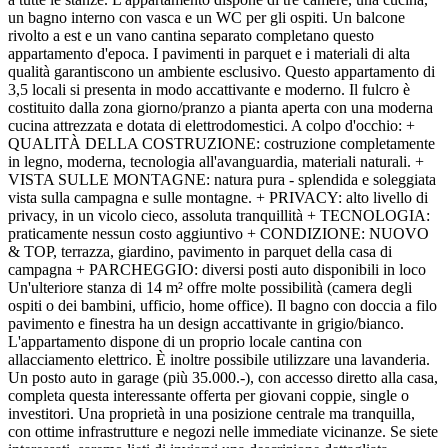
un bagno interno con vasca e un WC per gli ospiti. Un balcone
rivolto a est e un vano cantina separato completano questo
appartamento d'epoca. I pavimenti in parquet e i materiali di alta
qualità garantiscono un ambiente esclusivo. Questo appartamento di
3,5 locali si presenta in modo accattivante e moderno. Il fulcro è
costituito dalla zona giorno/pranzo a pianta aperta con una moderna
cucina attrezzata e dotata di elettrodomestici. A colpo d'occhio: +
QUALITÀ DELLA COSTRUZIONE: costruzione completamente
in legno, moderna, tecnologia all'avanguardia, materiali naturali. +
VISTA SULLE MONTAGNE: natura pura - splendida e soleggiata
vista sulla campagna e sulle montagne. + PRIVACY: alto livello di
privacy, in un vicolo cieco, assoluta tranquillità + TECNOLOGIA:
praticamente nessun costo aggiuntivo + CONDIZIONE: NUOVO
& TOP, terrazza, giardino, pavimento in parquet della casa di
campagna + PARCHEGGIO: diversi posti auto disponibili in loco
Un'ulteriore stanza di 14 m² offre molte possibilità (camera degli
ospiti o dei bambini, ufficio, home office). Il bagno con doccia a filo
pavimento e finestra ha un design accattivante in grigio/bianco.
L'appartamento dispone di un proprio locale cantina con
allacciamento elettrico. È inoltre possibile utilizzare una lavanderia.
Un posto auto in garage (più 35.000.-), con accesso diretto alla casa,
completa questa interessante offerta per giovani coppie, single o
investitori. Una proprietà in una posizione centrale ma tranquilla,
con ottime infrastrutture e negozi nelle immediate vicinanze. Se siete