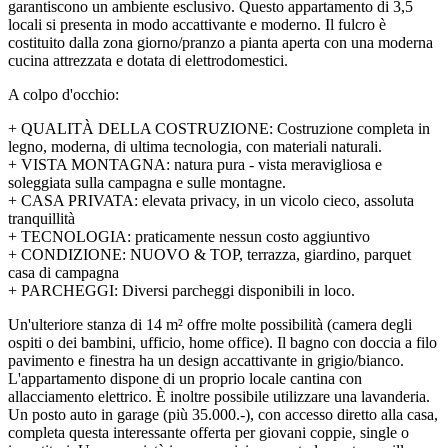
garantiscono un ambiente esclusivo. Questo appartamento di 3,5
locali si presenta in modo accattivante e moderno. Il fulcro è
costituito dalla zona giorno/pranzo a pianta aperta con una moderna
cucina attrezzata e dotata di elettrodomestici.
A colpo d'occhio:
+ QUALITÀ DELLA COSTRUZIONE: Costruzione completa in
legno, moderna, di ultima tecnologia, con materiali naturali.
+ VISTA MONTAGNA: natura pura - vista meravigliosa e
soleggiata sulla campagna e sulle montagne.
+ CASA PRIVATA: elevata privacy, in un vicolo cieco, assoluta
tranquillità
+ TECNOLOGIA: praticamente nessun costo aggiuntivo
+ CONDIZIONE: NUOVO & TOP, terrazza, giardino, parquet
casa di campagna
+ PARCHEGGI: Diversi parcheggi disponibili in loco.
Un'ulteriore stanza di 14 m² offre molte possibilità (camera degli
ospiti o dei bambini, ufficio, home office). Il bagno con doccia a filo
pavimento e finestra ha un design accattivante in grigio/bianco.
L'appartamento dispone di un proprio locale cantina con
allacciamento elettrico. È inoltre possibile utilizzare una lavanderia.
Un posto auto in garage (più 35.000.-), con accesso diretto alla casa,
completa questa interessante offerta per giovani coppie, single o