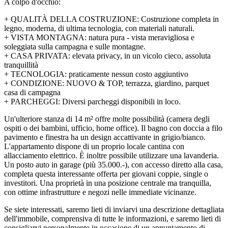
A colpo d'occhio:
+ QUALITÀ DELLA COSTRUZIONE: Costruzione completa in
legno, moderna, di ultima tecnologia, con materiali naturali.
+ VISTA MONTAGNA: natura pura - vista meravigliosa e
soleggiata sulla campagna e sulle montagne.
+ CASA PRIVATA: elevata privacy, in un vicolo cieco, assoluta
tranquillità
+ TECNOLOGIA: praticamente nessun costo aggiuntivo
+ CONDIZIONE: NUOVO & TOP, terrazza, giardino, parquet
casa di campagna
+ PARCHEGGI: Diversi parcheggi disponibili in loco.
Un'ulteriore stanza di 14 m² offre molte possibilità (camera degli
ospiti o dei bambini, ufficio, home office). Il bagno con doccia a filo
pavimento e finestra ha un design accattivante in grigio/bianco.
L'appartamento dispone di un proprio locale cantina con
allacciamento elettrico. È inoltre possibile utilizzare una lavanderia.
Un posto auto in garage (più 35.000.-), con accesso diretto alla casa,
completa questa interessante offerta per giovani coppie, single o
investitori. Una proprietà in una posizione centrale ma tranquilla,
con ottime infrastrutture e negozi nelle immediate vicinanze.
Se siete interessati, saremo lieti di inviarvi una descrizione dettagliata
dell'immobile, comprensiva di tutte le informazioni, e saremo lieti di
consigliarvi personalmente in occasione di un appuntamento di