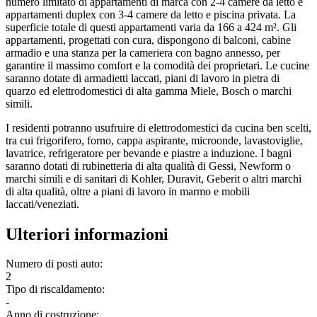
numero limitato di appartamenti di marca con 2-4 camere da letto e
appartamenti duplex con 3-4 camere da letto e piscina privata. La
superficie totale di questi appartamenti varia da 166 a 424 m². Gli
appartamenti, progettati con cura, dispongono di balconi, cabine
armadio e una stanza per la cameriera con bagno annesso, per
garantire il massimo comfort e la comodità dei proprietari. Le cucine
saranno dotate di armadietti laccati, piani di lavoro in pietra di
quarzo ed elettrodomestici di alta gamma Miele, Bosch o marchi
simili.
I residenti potranno usufruire di elettrodomestici da cucina ben scelti,
tra cui frigorifero, forno, cappa aspirante, microonde, lavastoviglie,
lavatrice, refrigeratore per bevande e piastre a induzione. I bagni
saranno dotati di rubinetteria di alta qualità di Gessi, Newform o
marchi simili e di sanitari di Kohler, Duravit, Geberit o altri marchi
di alta qualità, oltre a piani di lavoro in marmo e mobili
laccati/veneziati.
Ulteriori informazioni
Numero di posti auto:
2
Tipo di riscaldamento:
-
Anno di costruzione: