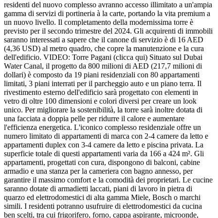
residenti del nuovo complesso avranno accesso illimitato a un'ampia
gamma di servizi di portineria à la carte, portando la vita premium a
un nuovo livello. Il completamento della modernissima torre è
previsto per il secondo trimestre del 2024. Gli acquirenti di immobili
saranno interessati a sapere che il canone di servizio è di 16 AED
(4,36 USD) al metro quadro, che copre la manutenzione e la cura
dell'edificio. VIDEO: Torre Pagani (clicca qui) Situato sul Dubai
Water Canal, il progetto da 800 milioni di AED (217,7 milioni di
dollari) è composto da 19 piani residenziali con 80 appartamenti
limitati, 3 piani interrati per il parcheggio auto e un piano terra. Il
rivestimento esterno dell'edificio sarà progettato con elementi in
vetro di oltre 100 dimensioni e colori diversi per creare un look
unico. Per migliorare la sostenibilità, la torre sarà inoltre dotata di
una facciata a doppia pelle per ridurre il calore e aumentare
l'efficienza energetica. L'iconico complesso residenziale offre un
numero limitato di appartamenti di marca con 2-4 camere da letto e
appartamenti duplex con 3-4 camere da letto e piscina privata. La
superficie totale di questi appartamenti varia da 166 a 424 m². Gli
appartamenti, progettati con cura, dispongono di balconi, cabine
armadio e una stanza per la cameriera con bagno annesso, per
garantire il massimo comfort e la comodità dei proprietari. Le cucine
saranno dotate di armadietti laccati, piani di lavoro in pietra di
quarzo ed elettrodomestici di alta gamma Miele, Bosch o marchi
simili. I residenti potranno usufruire di elettrodomestici da cucina
ben scelti, tra cui frigorifero, forno, cappa aspirante, microonde,