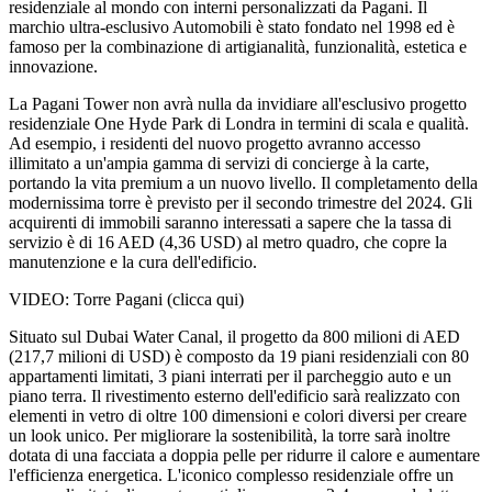
residenziale al mondo con interni personalizzati da Pagani. Il
marchio ultra-esclusivo Automobili è stato fondato nel 1998 ed è
famoso per la combinazione di artigianalità, funzionalità, estetica e
innovazione.
La Pagani Tower non avrà nulla da invidiare all'esclusivo progetto
residenziale One Hyde Park di Londra in termini di scala e qualità.
Ad esempio, i residenti del nuovo progetto avranno accesso
illimitato a un'ampia gamma di servizi di concierge à la carte,
portando la vita premium a un nuovo livello. Il completamento della
modernissima torre è previsto per il secondo trimestre del 2024. Gli
acquirenti di immobili saranno interessati a sapere che la tassa di
servizio è di 16 AED (4,36 USD) al metro quadro, che copre la
manutenzione e la cura dell'edificio.
VIDEO: Torre Pagani (clicca qui)
Situato sul Dubai Water Canal, il progetto da 800 milioni di AED
(217,7 milioni di USD) è composto da 19 piani residenziali con 80
appartamenti limitati, 3 piani interrati per il parcheggio auto e un
piano terra. Il rivestimento esterno dell'edificio sarà realizzato con
elementi in vetro di oltre 100 dimensioni e colori diversi per creare
un look unico. Per migliorare la sostenibilità, la torre sarà inoltre
dotata di una facciata a doppia pelle per ridurre il calore e aumentare
l'efficienza energetica. L'iconico complesso residenziale offre un