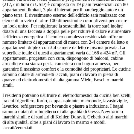
(217,7 milioni di USD) è composto da 19 piani residenziali con 80
appartamenti limitati, 3 piani interrati per il parcheggio auto e un
piano terra. Il rivestimento esterno dell'edificio sarà realizzato con
elementi in vetro di oltre 100 dimensioni e colori diversi per creare
un look unico. Per migliorare la sostenibilità, la torre sarà inoltre
dotata di una facciata a doppia pelle per ridurre il calore e aumentare
l'efficienza energetica. L'iconico complesso residenziale offre un
numero limitato di appartamenti di marca con 2-4 camere da letto e
appartamenti duplex con 3-4 camere da letto e piscina privata. La
superficie totale di questi appartamenti varia da 166 a 424 m². Gli
appartamenti, progettati con cura, dispongono di balconi, cabine
armadio e una stanza per la cameriera con bagno annesso, per
garantire il massimo comfort e la comodità dei proprietari. Le cucine
saranno dotate di armadietti laccati, piani di lavoro in pietra di
quarzo ed elettrodomestici di alta gamma Miele, Bosch o marchi
simili.
I residenti potranno usufruire di elettrodomestici da cucina ben scelti,
tra cui frigorifero, forno, cappa aspirante, microonde, lavastoviglie,
lavatrice, refrigeratore per bevande e piastre a induzione. I bagni
saranno dotati di rubinetteria di alta qualità di Gessi, Newform o
marchi simili e di sanitari di Kohler, Duravit, Geberit o altri marchi
di alta qualità, oltre a piani di lavoro in marmo e mobili
laccati/veneziati.