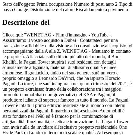
Stato dell'oggetto
Prima occupazione
Numero di posti auto
2
Tipo di
passo
Garage
Distribuzione del calore
Riscaldamento a pavimento
Descrizione del
Clicca qui: "WENET AG - Film d'immagine - YouTube".
Assicuriamo il vostro acquisto a Dubai - Contattateci per una
transazione affidabile: dalla visione alla consultazione all'acquisto, vi
accompagniamo dalla A alla Z. WENET AG - Mettiamo in contatto
le proprietà. Affacciata sull'edificio più alto del mondo, il Burj
Khalifa, la Pagani Tower stupirà i suoi residenti con dettagli
squisitamente artigianali, materiali di altissima qualità e linee
armoniose. Il grattacielo, unico nel suo genere, sarà un vero e
proprio omaggio a Leonardo DaVinci, che ha ispirato Horacio
Pagani. La torre, che sarà inaugurata nel quarto trimestre del 2021, è
un progetto extralusso frutto della collaborazione tra i maggiori
promotori immobiliari non governativi del KSA e Pagani, il
produttore italiano di supercar famoso in tutto il mondo. La Pagani
Tower è infatti il primo edificio residenziale al mondo con interni
personalizzati da Pagani. Il marchio ultra-esclusivo Automobili è
stato fondato nel 1998 ed è famoso per la combinazione di
artigianalità, funzionalità, estetica e innovazione. La Pagani Tower
non avrà nulla da invidiare all'esclusivo progetto residenziale One
Hyde Park di Londra in termini di scala e qualità. Ad esempio, i