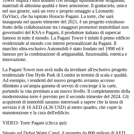
Tower stupirà i suoi abitanti con dettagli squisitamente artigianali,
materiali di altissima qualità e linee armoniose. Il grattacielo, unico
nel suo genere, sarà un vero e proprio omaggio a Leonardo
DaVinci, che ha ispirato Horacio Pagani. La torre, che sarà
inaugurata nel quarto trimestre del 2021, è un progetto extralusso
frutto della collaborazione tra i maggiori promotori immobiliari non
governativi del KSA e Pagani, il produttore italiano di supercar
famoso in tutto il mondo. La Pagani Tower è infatti il primo edificio
residenziale al mondo con interni personalizzati da Pagani. Il
marchio ultra-esclusivo Automobili è stato fondato nel 1998 ed è
famoso per la combinazione di artigianalità, funzionalità, estetica e
innovazione.
La Pagani Tower non avrà nulla da invidiare all'esclusivo progetto
residenziale One Hyde Park di Londra in termini di scala e qualità.
Ad esempio, i residenti del nuovo progetto avranno accesso
illimitato a un'ampia gamma di servizi di concierge à la carte,
portando la vita premium a un nuovo livello. Il completamento della
modernissima torre è previsto per il secondo trimestre del 2024. Gli
acquirenti di immobili saranno interessati a sapere che la tassa di
servizio è di 16 AED (4,36 USD) al metro quadro, che copre la
manutenzione e la cura dell'edificio.
VIDEO: Torre Pagani (clicca qui)
Situato sul Dubai Water Canal, il progetto da 800 milioni di AED