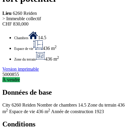
Lieu
6260 Reiden
> Immeuble collectif
CHF
830,000
14.5
Chambres
2
436 m
Espace de vie
2
436 m
Zone du terrain
Version imprimable
5000855
À vendre
Données de base
City
6260 Reiden
Nombre de chambres
14.5
Zone du terrain
436
2
2
m
Espace de vie
436 m
Année de construction
1923
Conditions