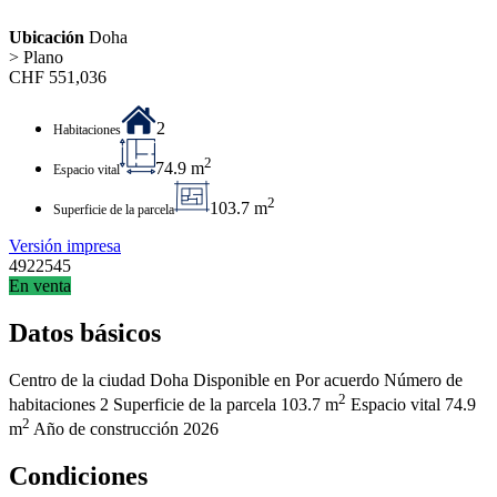
Ubicación
Doha
> Plano
CHF
551,036
2
Habitaciones
2
74.9 m
Espacio vital
2
103.7 m
Superficie de la parcela
Versión impresa
4922545
En venta
Datos básicos
Centro de la ciudad
Doha
Disponible en
Por acuerdo
Número de
2
habitaciones
2
Superficie de la parcela
103.7 m
Espacio vital
74.9
2
m
Año de construcción
2026
Condiciones