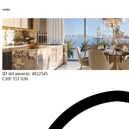
venta
ID del anuncio: 4922545
CHF 551’036