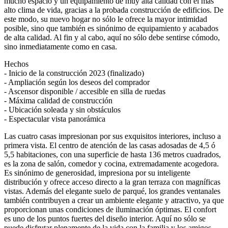
mucho espacio y un equipamiento de muy alta calidad con el más
alto clima de vida, gracias a la probada construcción de edificios. De
este modo, su nuevo hogar no sólo le ofrece la mayor intimidad
posible, sino que también es sinónimo de equipamiento y acabados
de alta calidad. Al fin y al cabo, aquí no sólo debe sentirse cómodo,
sino inmediatamente como en casa.
Hechos
- Inicio de la construcción 2023 (finalizado)
- Ampliación según los deseos del comprador
- Ascensor disponible / accesible en silla de ruedas
- Máxima calidad de construcción
- Ubicación soleada y sin obstáculos
- Espectacular vista panorámica
Las cuatro casas impresionan por sus exquisitos interiores, incluso a
primera vista. El centro de atención de las casas adosadas de 4,5 ó
5,5 habitaciones, con una superficie de hasta 136 metros cuadrados,
es la zona de salón, comedor y cocina, extremadamente acogedora.
Es sinónimo de generosidad, impresiona por su inteligente
distribución y ofrece acceso directo a la gran terraza con magníficas
vistas. Además del elegante suelo de parqué, los grandes ventanales
también contribuyen a crear un ambiente elegante y atractivo, ya que
proporcionan unas condiciones de iluminación óptimas. El confort
es uno de los puntos fuertes del diseño interior. Aquí no sólo se
puede disfrutar plenamente de la vida con la familia y los amigos,