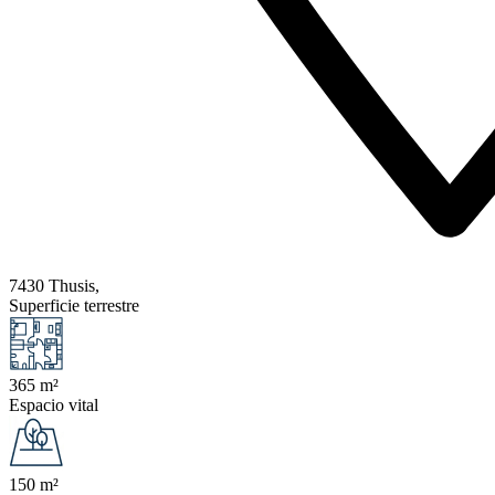
7430 Thusis,
Superficie terrestre
365 m²
Espacio vital
150 m²