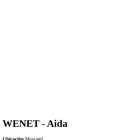
WENET - Aida
Ubicación
Moscatel