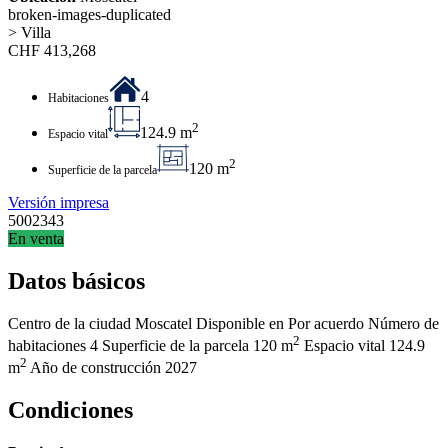
broken-images-duplicated
> Villa
CHF
413,268
4
Habitaciones
2
124.9 m
Espacio vital
2
120 m
Superficie de la parcela
Versión impresa
5002343
En venta
Datos básicos
Centro de la ciudad
Moscatel
Disponible en
Por acuerdo
Número de
2
habitaciones
4
Superficie de la parcela
120 m
Espacio vital
124.9
2
m
Año de construcción
2027
Condiciones