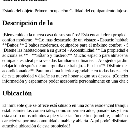
Estado del objeto
Primera ocupación
Calidad del equipamiento
lujoso
Descripción de la
¡Bienvenido a la nueva casa de sus sueños! Esta encantadora propiedad 
confort moderno. **Lo más destacado de un vistazo - Espacio habitable
**Baños:** 2 baños modernos, equipados para el máximo confort. - Su
¡Diseñe las habitaciones a su gusto! - Accesibilidad:** La propiedad es
adicionales:** - **Sótano y trastero:** Mucho espacio para almacena
equipada es ideal para veladas familiares culinarias. - Acogedor jardín:
relajación después de un largo día de trabajo. - Piscina:** Disfrute de 
acondicionado:** Para un clima interior agradable en todas las estaci
de esta propiedad y diseñe su nuevo hogar según sus deseos. ¡Conciert
información y esperamos poder asesorarle personalmente en una cit
Ubicación
El inmueble que se ofrece está situado en una zona residencial tranquil
establecimientos comerciales, como supermercados, panaderías y tiend
está a sólo unos minutos a pie y la estación de tren [nombre] también e
caracteriza por una comunidad amable y abierta. Aquí podrá disfrutar d
atractiva ubicación de esta propiedad!