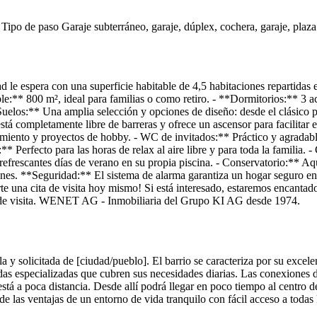
Tipo de paso
Garaje subterráneo, garaje, dúplex, cochera, garaje, plaza
le espera con una superficie habitable de 4,5 habitaciones repartidas e
:** 800 m², ideal para familias o como retiro. - **Dormitorios:** 3 ac
elos:** Una amplia selección y opciones de diseño: desde el clásico pa
tá completamente libre de barreras y ofrece un ascensor para facilitar el
miento y proyectos de hobby. - WC de invitados:** Práctico y agradabl
** Perfecto para las horas de relax al aire libre y para toda la familia.
refrescantes días de verano en su propia piscina. - Conservatorio:** Aquí
ones. **Seguridad:** El sistema de alarma garantiza un hogar seguro en
e una cita de visita hoy mismo! Si está interesado, estaremos encantado
a de visita. WENET AG - Inmobiliaria del Grupo KI AG desde 1974.
a y solicitada de [ciudad/pueblo]. El barrio se caracteriza por su excel
as especializadas que cubren sus necesidades diarias. Las conexiones d
stá a poca distancia. Desde allí podrá llegar en poco tiempo al centro de
e las ventajas de un entorno de vida tranquilo con fácil acceso a todas