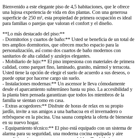
Bienvenido a este elegante piso de 4,5 habitaciones, que le ofrece
una lujosa experiencia de vida en dos plantas. Con una generosa
superficie de 250 m², esta propiedad de primera ocupación es ideal
para familias o parejas que valoran el confort y el diseño.
**Lo más destacado del piso:**
- Dormitorios y cuartos de baño:** Usted se beneficia de un total de
tres amplios dormitorios, que ofrecen mucho espacio para la
personalización, así como dos cuartos de baño modernos con
sanitarios de alta calidad y azulejos elegantes.
- Mobiliario de lujo:** El piso impresiona con materiales de primera
calidad, como parquet fino, laminado, granito, mármol y terracota.
Usted tiene la opción de elegir el suelo de acuerdo a sus deseos, o
puede optar por hacerse cargo sin suelo.
- Instalaciones modernas:** Un ascensor le lleva cómodamente
desde el aparcamiento subterráneo hasta su piso. La accesibilidad y
la planta bien pensada garantizan que todos los miembros de la
familia se sientan como en casa.
- Extras acogedores:** Disfrute de horas de relax en su propio
jardín, invite a sus amigos a una barbacoa en el invernadero o
refrésquese en la piscina. Una sauna completa la oferta de bienestar
en su nuevo hogar.
- Equipamiento técnico:** El piso está equipado con un sistema de
alarma para su seguridad, una moderna cocina equipada y aire