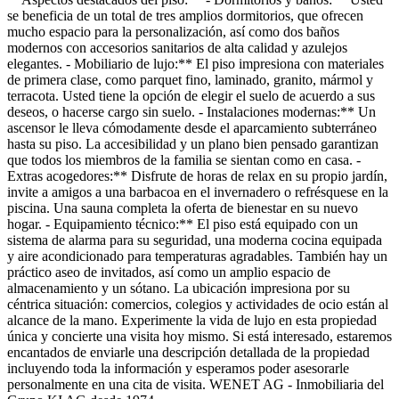
se beneficia de un total de tres amplios dormitorios, que ofrecen
mucho espacio para la personalización, así como dos baños
modernos con accesorios sanitarios de alta calidad y azulejos
elegantes. - Mobiliario de lujo:** El piso impresiona con materiales
de primera clase, como parquet fino, laminado, granito, mármol y
terracota. Usted tiene la opción de elegir el suelo de acuerdo a sus
deseos, o hacerse cargo sin suelo. - Instalaciones modernas:** Un
ascensor le lleva cómodamente desde el aparcamiento subterráneo
hasta su piso. La accesibilidad y un plano bien pensado garantizan
que todos los miembros de la familia se sientan como en casa. -
Extras acogedores:** Disfrute de horas de relax en su propio jardín,
invite a amigos a una barbacoa en el invernadero o refrésquese en la
piscina. Una sauna completa la oferta de bienestar en su nuevo
hogar. - Equipamiento técnico:** El piso está equipado con un
sistema de alarma para su seguridad, una moderna cocina equipada
y aire acondicionado para temperaturas agradables. También hay un
práctico aseo de invitados, así como un amplio espacio de
almacenamiento y un sótano. La ubicación impresiona por su
céntrica situación: comercios, colegios y actividades de ocio están al
alcance de la mano. Experimente la vida de lujo en esta propiedad
única y concierte una visita hoy mismo. Si está interesado, estaremos
encantados de enviarle una descripción detallada de la propiedad
incluyendo toda la información y esperamos poder asesorarle
personalmente en una cita de visita. WENET AG - Inmobiliaria del