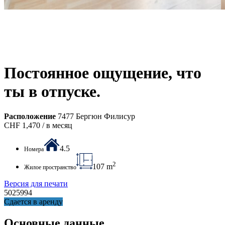
Постоянное ощущение, что
ты в отпуске.
Расположение
7477 Бергюн Филисур
CHF
1,470
/ в месяц
4.5
Номера
2
107 m
Жилое пространство
Версия для печати
5025994
Сдается в аренду
Основные данные