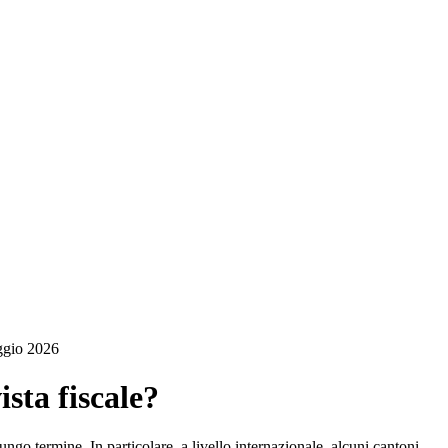
ggio 2026
sta fiscale?
ungo termine. In particolare, a livello internazionale, alcuni cantoni