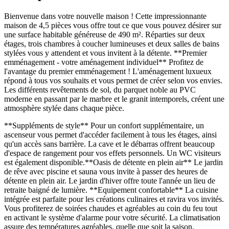
Bienvenue dans votre nouvelle maison ! Cette impressionnante
maison de 4,5 pièces vous offre tout ce que vous pouvez désirer sur
une surface habitable généreuse de 490 m². Réparties sur deux
étages, trois chambres à coucher lumineuses et deux salles de bains
stylées vous y attendent et vous invitent à la détente. **Premier
emménagement - votre aménagement individuel** Profitez de
l'avantage du premier emménagement ! L'aménagement luxueux
répond à tous vos souhaits et vous permet de créer selon vos envies.
Les différents revêtements de sol, du parquet noble au PVC
moderne en passant par le marbre et le granit intemporels, créent une
atmosphère stylée dans chaque pièce.
**Suppléments de style** Pour un confort supplémentaire, un
ascenseur vous permet d'accéder facilement à tous les étages, ainsi
qu'un accès sans barrière. La cave et le débarras offrent beaucoup
d'espace de rangement pour vos effets personnels. Un WC visiteurs
est également disponible.**Oasis de détente en plein air** Le jardin
de rêve avec piscine et sauna vous invite à passer des heures de
détente en plein air. Le jardin d'hiver offre toute l'année un lieu de
retraite baigné de lumière. **Equipement confortable** La cuisine
intégrée est parfaite pour les créations culinaires et ravira vos invités.
Vous profiterez de soirées chaudes et agréables au coin du feu tout
en activant le système d'alarme pour votre sécurité. La climatisation
assure des températures agréables, quelle que soit la saison.