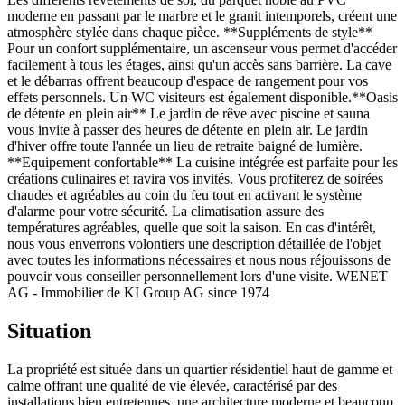
moderne en passant par le marbre et le granit intemporels, créent une
atmosphère stylée dans chaque pièce. **Suppléments de style**
Pour un confort supplémentaire, un ascenseur vous permet d'accéder
facilement à tous les étages, ainsi qu'un accès sans barrière. La cave
et le débarras offrent beaucoup d'espace de rangement pour vos
effets personnels. Un WC visiteurs est également disponible.**Oasis
de détente en plein air** Le jardin de rêve avec piscine et sauna
vous invite à passer des heures de détente en plein air. Le jardin
d'hiver offre toute l'année un lieu de retraite baigné de lumière.
**Equipement confortable** La cuisine intégrée est parfaite pour les
créations culinaires et ravira vos invités. Vous profiterez de soirées
chaudes et agréables au coin du feu tout en activant le système
d'alarme pour votre sécurité. La climatisation assure des
températures agréables, quelle que soit la saison. En cas d'intérêt,
nous vous enverrons volontiers une description détaillée de l'objet
avec toutes les informations nécessaires et nous nous réjouissons de
pouvoir vous conseiller personnellement lors d'une visite. WENET
AG - Immobilier de KI Group AG since 1974
Situation
La propriété est située dans un quartier résidentiel haut de gamme et
calme offrant une qualité de vie élevée, caractérisé par des
installations bien entretenues, une architecture moderne et beaucoup