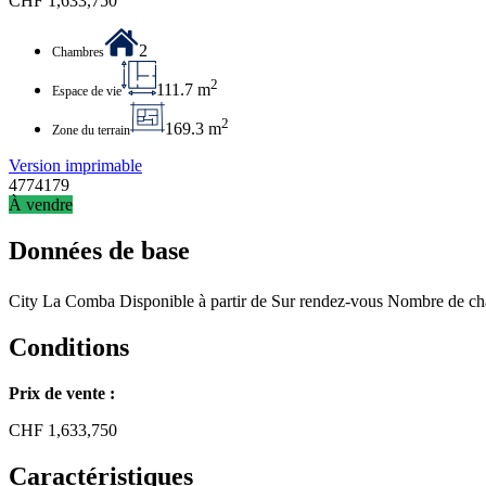
CHF
1,633,750
2
Chambres
2
111.7 m
Espace de vie
2
169.3 m
Zone du terrain
Version imprimable
4774179
À vendre
Données de base
City
La Comba
Disponible à partir de
Sur rendez-vous
Nombre de ch
Conditions
Prix de vente :
CHF
1,633,750
Caractéristiques