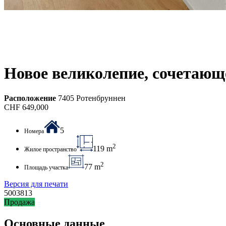
Новое великолепие, сочетающе
Расположение
7405 Ротенбруннен
CHF
649,000
5
Номера
2
119 m
Жилое пространство
2
77 m
Площадь участка
Версия для печати
5003813
Продажа
Основные данные