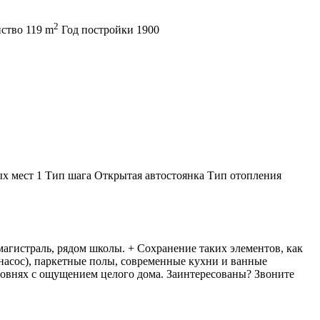
2
нство
119 m
Год постройки
1900
ых мест
1
Тип шага
Открытая автостоянка
Тип отопления
гистраль, рядом школы. + Сохранение таких элементов, как
 насос), паркетные полы, современные кухни и ванные
овнях с ощущением целого дома. Заинтересованы? Звоните