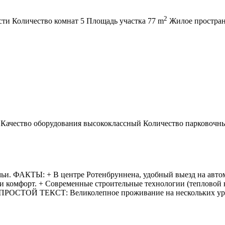
2
сти
Количество комнат
5
Площадь участка
77 m
Жилое простра
Качество оборудования
высококлассный
Количество парковочн
и. ФАКТЫ: + В центре Ротенбруннена, удобный выезд на автома
р и комфорт. + Современные строительные технологии (тепловой
й. ПРОСТОЙ ТЕКСТ: Великолепное проживание на нескольких ур