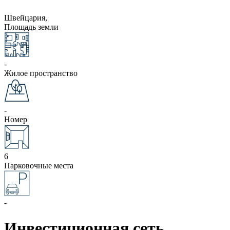
Швейцария,
Площадь земли
-
Жилое пространство
-
Номер
6
Парковочные места
-
Инвестиционная сеть