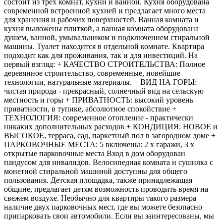
состоит из трех комнат, кухни и ванной. Кухня оборудована
современной встроенной кухней и предлагает много места
для хранения и рабочих поверхностей. Ванная комната и
кухня выложены плиткой, а ванная комната оборудована
душем, ванной, умывальником и подключением стиральной
машины. Туалет находится в отдельной комнате. Квартира
подходит как для проживания, так и для инвестиций. На
первый взгляд: + КАЧЕСТВО СТРОИТЕЛЬСТВА: Полное
деревянное строительство, современные, новейшие
технологии, натуральные материалы. + ВИД НА ГОРЫ:
чистая природа - прекрасный, солнечный вид на сельскую
местность и горы + ПРИВАТНОСТЬ: высокий уровень
приватности, в тупике, абсолютное спокойствие +
ТЕХНОЛОГИЯ: современное отопление - практически
никаких дополнительных расходов + КОНДИЦИЯ: НОВОЕ и
ВЫСОКОЕ, терраса, сад, паркетный пол в загородном доме +
ПАРКОВОЧНЫЕ МЕСТА: 5 включены: 2 x гаражи, 3 x
открытые парковочные места Вход в дом оборудован
пандусом для инвалидов. Велосипедная комната и сушилка с
монетной стиральной машиной доступны для общего
пользования. Детская площадка, также принадлежащая
общине, предлагает детям возможность проводить время на
свежем воздухе. Необычно для квартиры такого размера
наличие двух парковочных мест, где вы можете безопасно
припарковать свои автомобили. Если вы заинтересованы, мы