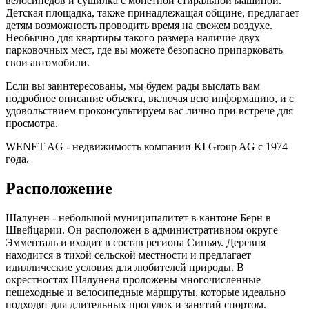
велосипедов и сушилка с монетной стиральной машиной.
Детская площадка, также принадлежащая общине, предлагает
детям возможность проводить время на свежем воздухе.
Необычно для квартиры такого размера наличие двух
парковочных мест, где вы можете безопасно припарковать
свои автомобили.
Если вы заинтересованы, мы будем рады выслать вам
подробное описание объекта, включая всю информацию, и с
удовольствием проконсультируем вас лично при встрече для
просмотра.
WENET AG - недвижимость компании KI Group AG с 1974
года.
Расположение
Шалунен - небольшой муниципалитет в кантоне Берн в
Швейцарии. Он расположен в административном округе
Эмменталь и входит в состав региона Синьяу. Деревня
находится в тихой сельской местности и предлагает
идиллические условия для любителей природы. В
окрестностях Шалунена проложены многочисленные
пешеходные и велосипедные маршруты, которые идеально
подходят для длительных прогулок и занятий спортом.