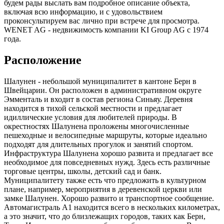
будем рады выслать вам подробное описание объекта,
включая всю информацию, и с удовольствием
проконсультируем вас лично при встрече для просмотра.
WENET AG - недвижимость компании KI Group AG с 1974
года.
Расположение
Шалунен - небольшой муниципалитет в кантоне Берн в
Швейцарии. Он расположен в административном округе
Эмменталь и входит в состав региона Синьяу. Деревня
находится в тихой сельской местности и предлагает
идиллические условия для любителей природы. В
окрестностях Шалунена проложены многочисленные
пешеходные и велосипедные маршруты, которые идеально
подходят для длительных прогулок и занятий спортом.
Инфраструктура Шалунена хорошо развита и предлагает все
необходимое для повседневных нужд. Здесь есть различные
торговые центры, школы, детский сад и банк.
Муниципалитету также есть что предложить в культурном
плане, например, мероприятия в деревенской церкви или
замке Шалунен. Хорошо развито и транспортное сообщение.
Автомагистраль A1 находится всего в нескольких километрах,
а это значит, что до близлежащих городов, таких как Берн,