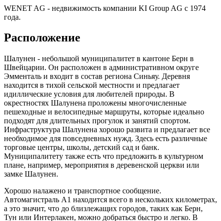
WENET AG - недвижимость компании KI Group AG с 1974
года.
Расположение
Шалунен - небольшой муниципалитет в кантоне Берн в
Швейцарии. Он расположен в административном округе
Эмменталь и входит в состав региона Синьяу. Деревня
находится в тихой сельской местности и предлагает
идиллические условия для любителей природы. В
окрестностях Шалунена проложены многочисленные
пешеходные и велосипедные маршруты, которые идеально
подходят для длительных прогулок и занятий спортом.
Инфраструктура Шалунена хорошо развита и предлагает все
необходимое для повседневных нужд. Здесь есть различные
торговые центры, школы, детский сад и банк.
Муниципалитету также есть что предложить в культурном
плане, например, мероприятия в деревенской церкви или
замке Шалунен.
Хорошо налажено и транспортное сообщение.
Автомагистраль A1 находится всего в нескольких километрах,
а это значит, что до близлежащих городов, таких как Берн,
Тун или Интерлакен, можно добраться быстро и легко. В